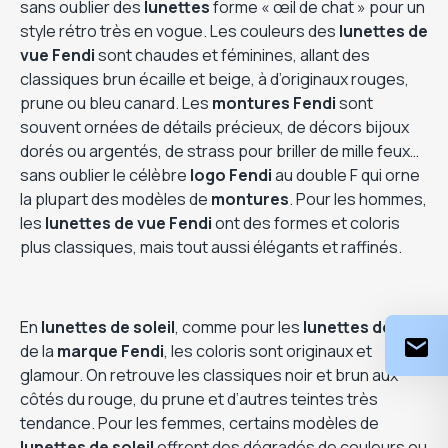
sans oublier des
lunettes
forme « œil de chat » pour un
style rétro très en vogue. Les couleurs des
lunettes de
vue Fendi
sont chaudes et féminines, allant des
classiques brun écaille et beige, à d’originaux rouges,
prune ou bleu canard. Les
montures
Fendi
sont
souvent ornées de détails précieux, de décors bijoux
dorés ou argentés, de strass pour briller de mille feux…
sans oublier le célèbre
logo Fendi
au double F qui orne
la plupart des modèles de
montures
. Pour les hommes,
les
lunettes de vue Fendi
ont des formes et coloris
plus classiques, mais tout aussi élégants et raffinés.
En
lunettes de soleil
, comme pour les
lunettes de vue
de la
marque Fendi
, les coloris sont originaux et
glamour. On retrouve les classiques noir et brun aux
côtés du rouge, du prune et d’autres teintes très
tendance. Pour les femmes, certains modèles de
lunettes de soleil
offrent des dégradés de couleurs ou