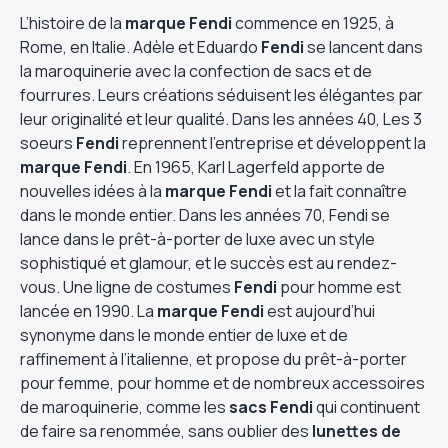
L’histoire de la
marque Fendi
commence en 1925, à
Rome, en Italie. Adèle et Eduardo
Fendi
se lancent dans
la maroquinerie avec la confection de sacs et de
fourrures. Leurs créations séduisent les élégantes par
leur originalité et leur qualité. Dans les années 40, Les 3
soeurs
Fendi
reprennent l’entreprise et développent la
marque Fendi
. En 1965, Karl Lagerfeld apporte de
nouvelles idées à la
marque Fendi
et la fait connaître
dans le monde entier. Dans les années 70, Fendi se
lance dans le prêt-à-porter de luxe avec un style
sophistiqué et glamour, et le succès est au rendez-
vous. Une ligne de costumes
Fendi
pour homme est
lancée en 1990. La
marque Fendi
est aujourd’hui
synonyme dans le monde entier de luxe et de
raffinement à l’italienne, et propose du prêt-à-porter
pour femme, pour homme et de nombreux accessoires
de maroquinerie, comme les
sacs Fendi
qui continuent
de faire sa renommée, sans oublier des
lunettes de