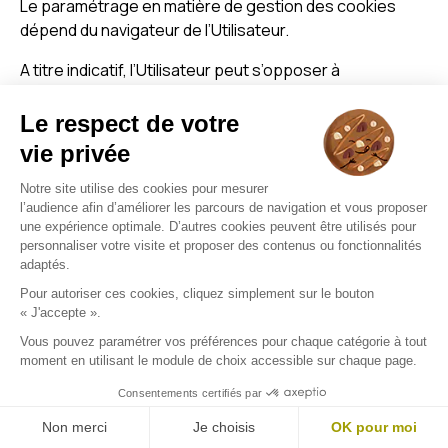
Le paramétrage en matière de gestion des cookies
dépend du navigateur de l’Utilisateur.
A titre indicatif, l’Utilisateur peut s’opposer à
l’enregistrement de Cookies en configurant son
navigateur de la manière suivante :
Pour Internet Explorer :
Aller dans Outils > Options Internet.
Cliquer sur l’onglet confidentialité, et, sous
Paramètres, sélectionner Avancé.
Choisir entre autoriser, bloquer ou être invité à
déterminer la configuration voulue pour les
cookies internes et les cookies tiers.
En savoir plus :
https://support.microsoft.com
Pour Firefox :
En haut de la fenêtre de Firefox, cliquer sur le
bouclier, situé à gauche dans la barre
d’adresse.
Sélectionner paramètre de protection