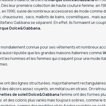
 Dès leur première collection de haute couture femme, en 1986
, en 1990, suivie de nombreux accessoires de mode comme d
, chaussures , sacs, maillots de bains, cosmétiques… mais aus
tefano Gabbana se séparent. En effet, ils formaient un couple
rque
Dolce&Gabbana.
i mondialement connue pour ses vêtements et nombreux acces
hui aussi réputée que les grandes maisons italiennes comme
V
nt les hommes et les femmes qui craquent pour une mode ital
mmes.
 ont des lignes structurées, majoritairement rectangulaires,
e) et des décors assez voyants, en métal ou en strass. On retr
nettes de soleil
Dolce&Gabbana
femme ont des formes plus
e, et des coloris plus variés mais toujours sobres, comme le
branchées, comme des modèles style Aviator revisités en acéta