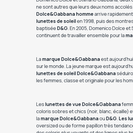
ne sont autres que leurs deux noms accolés.
Dolce&Gabbana homme
arrive rapidement
lunettes de soleil
en 1998, puis des montres
baptisée
D&G
. En 2005, Domenico Dolce et S
continuent de travailler ensemble pour la
ma
La
marque Dolce&Gabbana
est aujourd’hu
sur le monde. La jeune marque est aujourd’
lunettes de soleil Dolce&Gabbana
séduiro
les femmes, classe et originale pour les ho
Les
lunettes de vue
Dolce&Gabbana
femme
coloris sobres et chics (noir, blanc, écaill
la
marque
Dolce&Gabbana
ou
D&G
.
Les lu
oversized ou de forme papillon très tendanc
des coloris plus voyants et des lignes plus 