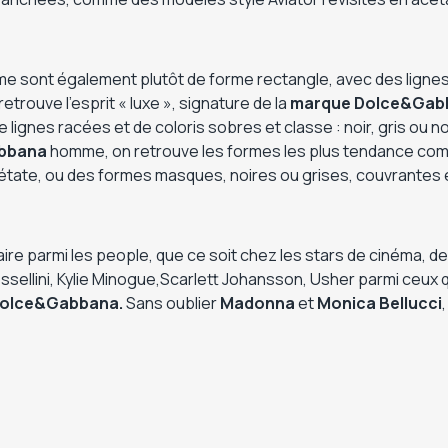
 sont également plutôt de forme rectangle, avec des lignes 
trouve l’esprit « luxe », signature de la
marque
Dolce&Gab
gnes racées et de coloris sobres et classe : noir, gris ou noir
bbana
homme, on retrouve les formes les plus tendance co
étate, ou des formes masques, noires ou grises, couvrantes 
ire parmi les people, que ce soit chez les stars de cinéma, de 
ssellini, Kylie Minogue,Scarlett Johansson, Usher parmi ceux q
l Dolce&Gabbana.
Sans oublier
Madonna
et
Monica Bellucci