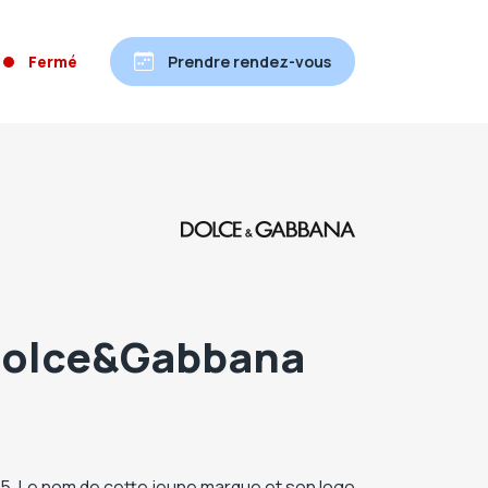
Fermé
Prendre rendez-vous
l Dolce&Gabbana
5. Le nom de cette jeune marque et son logo