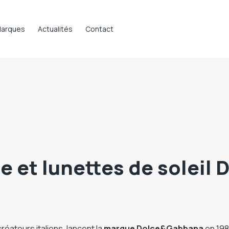
arques
Actualités
Contact
e et lunettes de solei
ateurs italiens, lancent la
marque
Dolce&Gabbana
en 198