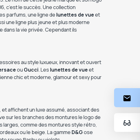
, c’est le succès. Une collection
es parfums, une ligne de
lunettes de vue
et
si une ligne plus jeune et plus moderne
 dans la vie privée. Cependant ils
soires au style luxueux, innovant et ouvert
ersace
ou
Gucci
. Les
lunettes de vue
et
ienne chic et moderne, glamour et sexy pour
 et affichent un luxe assumé, associant des
ouve sur les branches des montures le logo de
 larges, comme des montures style rétro,
 bordeaux ou le beige. La gamme
D&G
ose
te rouge flashy ou violets.